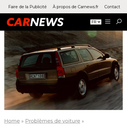
Faire de la Publicité
À propos de Carnews.fr
Contact
Home
»
Problèmes de voiture
»