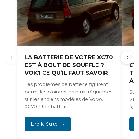
LA BATTERIE DE VOTRE XC70
RE
EST À BOUT DE SOUFFLE ?
ET
VOICI CE QU’IL FAUT SAVOIR
TR
AU
Les problèmes de batterie figurent
parmi les plaintes les plus fréquentes
Sur 
sur les anciens modèles de Volvo
vit
XC70. Une batterie...
fai
de r
Lire la Suite
L