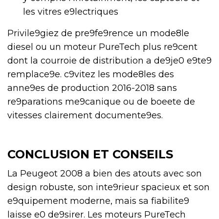
les vitres e9lectriques
Privile9giez de pre9fe9rence un mode8le
diesel ou un moteur PureTech plus re9cent
dont la courroie de distribution a de9je0 e9te9
remplace9e. c9vitez les mode8les des
anne9es de production 2016-2018 sans
re9parations me9canique ou de boeete de
vitesses clairement documente9es.
CONCLUSION ET CONSEILS
La Peugeot 2008 a bien des atouts avec son
design robuste, son inte9rieur spacieux et son
e9quipement moderne, mais sa fiabilite9
laisse e0 de9sirer. Les moteurs PureTech