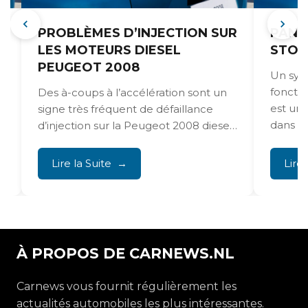
PROBLÈMES D’INJECTION SUR
PANN
LES MOTEURS DIESEL
STOP
PEUGEOT 2008
Un syst
foncti
Des à-coups à l’accélération sont un
est un
signe très fréquent de défaillance
dans la 
d’injection sur la Peugeot 2008 diesel,
surtout pour les...
Lire la Suite
Lire 
À PROPOS DE CARNEWS.NL
Carnews vous fournit régulièrement les
actualités automobiles les plus intéressantes.