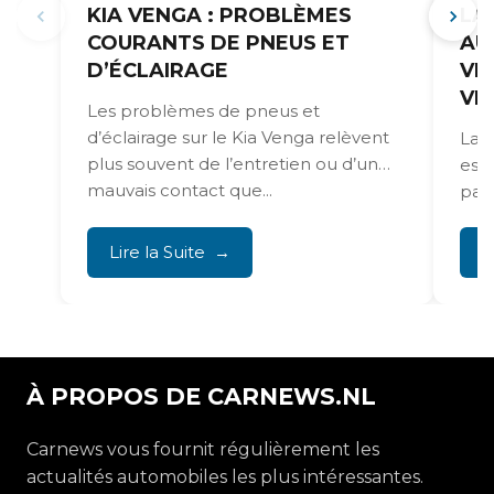
KIA VENGA : PROBLÈMES
LA
COURANTS DE PNEUS ET
AU
D’ÉCLAIRAGE
VE
VI
Les problèmes de pneus et
d’éclairage sur le Kia Venga relèvent
La 
plus souvent de l’entretien ou d’un
est
mauvais contact que...
pass
com
Lire la Suite
L
À PROPOS DE CARNEWS.NL
Carnews vous fournit régulièrement les
actualités automobiles les plus intéressantes.