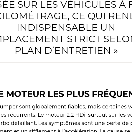
ÉE SUR LES VÉHICULES À
KILOMÉTRAGE, CE QUI REN
INDISPENSABLE UN
PLACEMENT STRICT SELO
PLAN D’ENTRETIEN »
E MOTEUR LES PLUS FRÉQUE
umper sont globalement fiables, mais certaines v
s récurrents. Le moteur 2.2 HDi, surtout sur les v
turbo défaillant. Les symptômes sont une perte de 
ent et un sifflement à l’accélération. La cause se