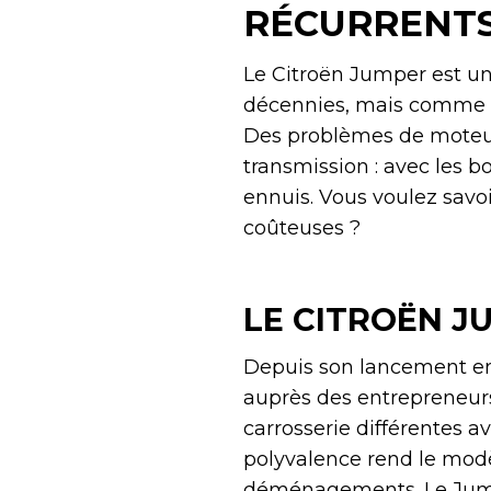
RÉCURRENT
Le Citroën Jumper est un u
décennies, mais comme to
Des problèmes de moteur 
transmission : avec les b
ennuis. Vous voulez savoi
coûteuses ?
LE CITROËN J
Depuis son lancement en
auprès des entrepreneurs 
carrosserie différentes 
polyvalence rend le modè
déménagements. Le Jump