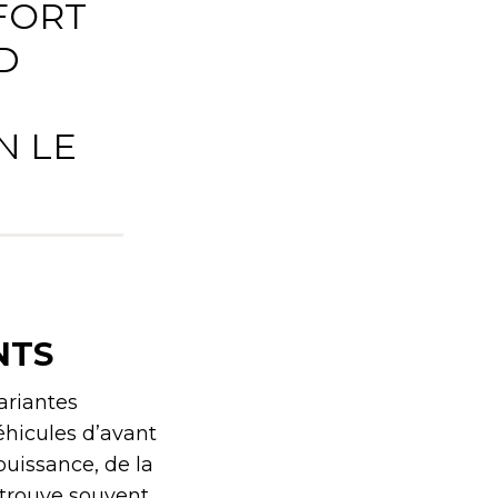
 FORT
D
N LE
NTS
ariantes
éhicules d’avant
puissance, de la
 trouve souvent