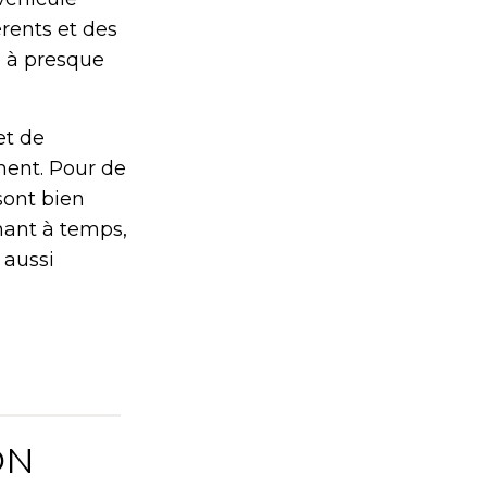
érents et des
e à presque
et de
ment. Pour de
ont bien
nant à temps,
 aussi
ON