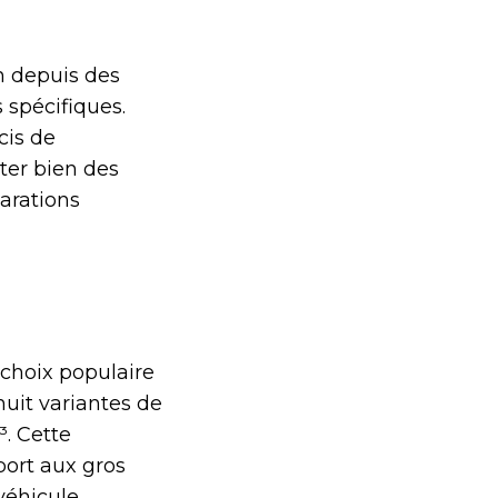
in depuis des
 spécifiques.
cis de
ter bien des
parations
choix populaire
huit variantes de
³. Cette
port aux gros
véhicule