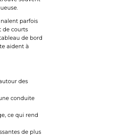
tueuse.
gnalent parfois
t de courts
u tableau de bord
te aident à
 autour des
 une conduite
ge, ce qui rend
ssantes de plus