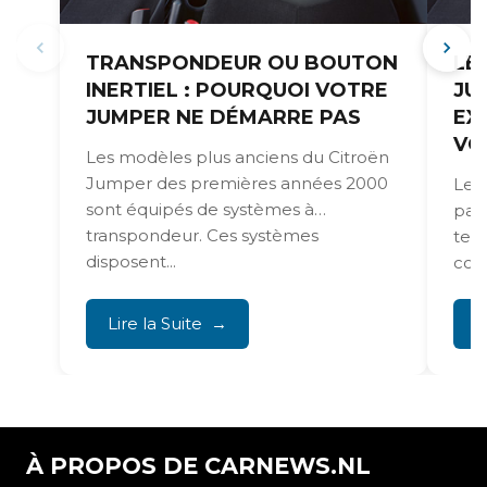
TRANSPONDEUR OU BOUTON
LE
INERTIEL : POURQUOI VOTRE
JU
JUMPER NE DÉMARRE PAS
EX
VO
Les modèles plus anciens du Citroën
Jumper des premières années 2000
Les
sont équipés de systèmes à
par
transpondeur. Ces systèmes
tec
disposent...
com
ense
Lire la Suite
L
À PROPOS DE CARNEWS.NL