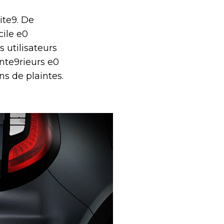
ite9. De
cile e0
s utilisateurs
ante9rieurs e0
ns de plaintes.