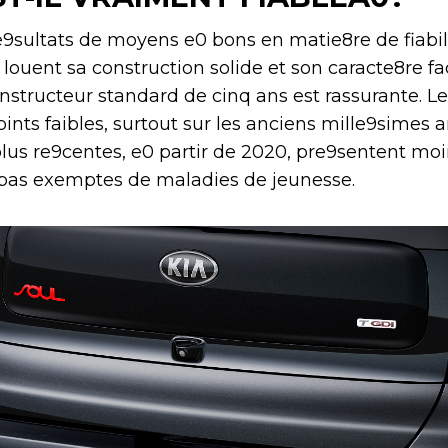
re9sultats de moyens e0 bons en matie8re de fiabil
ouent sa construction solide et son caracte8re fa
onstructeur standard de cinq ans est rassurante. Le
oints faibles, surtout sur les anciens mille9simes 
lus re9centes, e0 partir de 2020, pre9sentent moi
 pas exemptes de maladies de jeunesse.