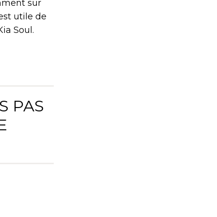
emment sur
est utile de
ia Soul.
S PAS
E