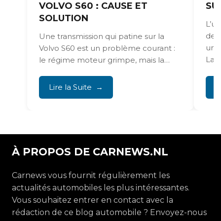
VOLVO S60 : CAUSE ET
SU
SOLUTION
L’us
de 
Une transmission qui patine sur la
une 
Volvo S60 est un problème courant :
La t
le régime moteur grimpe, mais la
voiture...
Lire la Suite
L
À PROPOS DE CARNEWS.NL
Carnews vous fournit régulièrement les
actualités automobiles les plus intéressantes.
Vous souhaitez entrer en contact avec la
rédaction de ce blog automobile ? Envoyez-nous