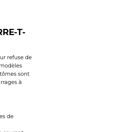
RE-T-
ur refuse de
s modèles
ptômes sont
arrages à
es de