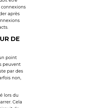
doit être
es connexions
oder après
onnexions
cts.
UR DE
un point
es peuvent
ste par des
rfois non,
é lors du
arrer. Cela