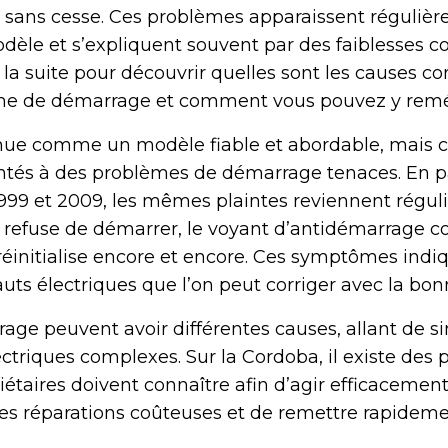
se sans cesse. Ces problèmes apparaissent réguliè
dèle et s’expliquent souvent par des faiblesses 
 la suite pour découvrir quelles sont les causes co
lème de démarrage et comment vous pouvez y remé
ue comme un modèle fiable et abordable, mais c
ontés à des problèmes de démarrage tenaces. En par
999 et 2009, les mêmes plaintes reviennent régul
ur refuse de démarrer, le voyant d’antidémarrage c
 réinitialise encore et encore. Ces symptômes ind
ts électriques que l’on peut corriger avec la bo
ge peuvent avoir différentes causes, allant de s
ctriques complexes. Sur la Cordoba, il existe des p
iétaires doivent connaître afin d’agir efficacemen
des réparations coûteuses et de remettre rapideme