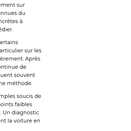
rement sur
connues du
ncrètes à
dier.
ertains
ticulier sur les
ièrement. Après
ontinue de
iquent souvent
nne méthode.
imples soucis de
oints faibles
t. Un diagnostic
nt la voiture en