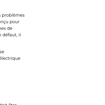
s problèmes
onçu pour
èmes de
défaut, il
se
électrique