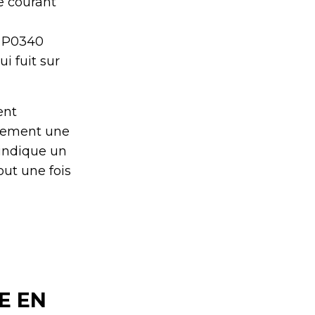
e courant
r P0340
i fuit sur
ent
itement une
 indique un
ut une fois
E EN