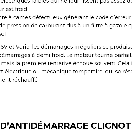
lectriques faibles qui ne fournissent pas assez d
r est froid
bre à cames défectueux générant le code d’erreu
 pression de carburant dus à un filtre à gazole qu
sel
16V et Vario, les démarrages irréguliers se produis
 démarrages à demi froid. Le moteur tourne parfa
é, mais la première tentative échoue souvent. Cela
 électrique ou mécanique temporaire, qui se réso
ent réchauffé.
 D’ANTIDÉMARRAGE CLIGNOT