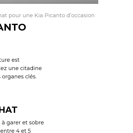
hat pour une Kia Picanto d’occasion
CANTO
ture est
etez une citadine
 organes clés.
CHAT
e à garer et sobre
entre 4 et 5