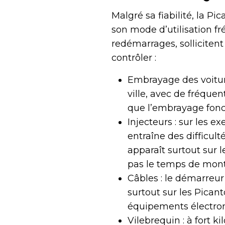
Malgré sa fiabilité, la P
son mode d’utilisation fr
redémarrages, solliciten
contrôler :
Embrayage des voiture
ville, avec de fréque
que l’embrayage fonc
Injecteurs : sur les e
entraîne des difficul
apparaît surtout sur l
pas le temps de mont
Câbles : le démarreur 
surtout sur les Pican
équipements électron
Vilebrequin : à fort k