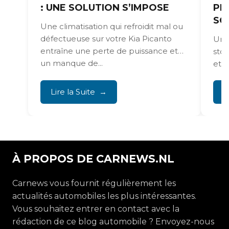
: UNE SOLUTION S’IMPOSE
PI
SO
Une climatisation qui refroidit mal ou
défectueuse sur votre Kia Picanto
Une 
entraîne une perte de puissance et
sto
un manque de...
et 
le m
Lire la Suite
L
À PROPOS DE CARNEWS.NL
Carnews vous fournit régulièrement les
actualités automobiles les plus intéressantes.
Vous souhaitez entrer en contact avec la
rédaction de ce blog automobile ? Envoyez-nous