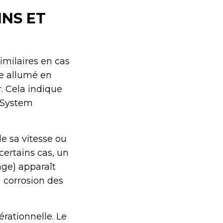
INS ET
milaires en cas
te allumé en
 Cela indique
 System
de sa vitesse ou
certains cas, un
age) apparaît
 corrosion des
rationnelle. Le