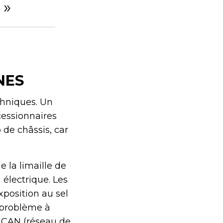
 »
NES
chniques. Un
cessionnaires
e châssis, car
 la limaille de
 électrique. Les
xposition au sel
 problème à
 CAN (réseau de