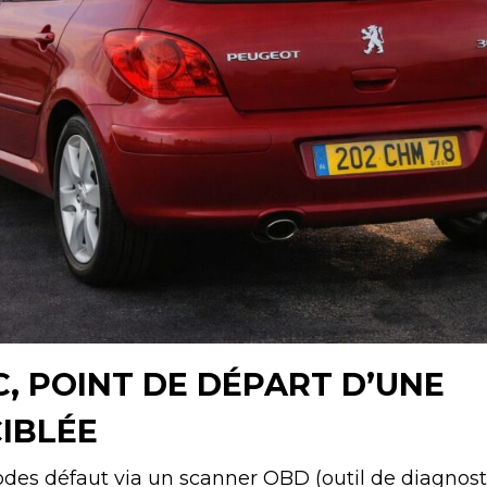
C, POINT DE DÉPART D’UNE
IBLÉE
des défaut via un scanner OBD (outil de diagnosti