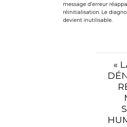
message d’erreur réappa
réinitialisation. Le diagn
devient inutilisable.
« 
DÉN
R
HUM