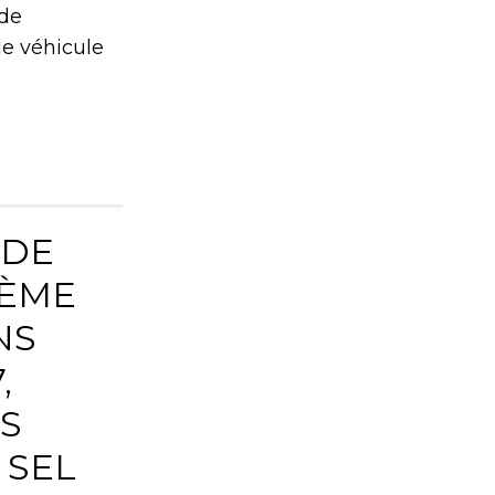
 de
 le véhicule
 DE
LÈME
NS
,
S
 SEL