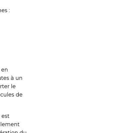
es :
 en
utes à un
ter le
icules de
 est
galement
nération du