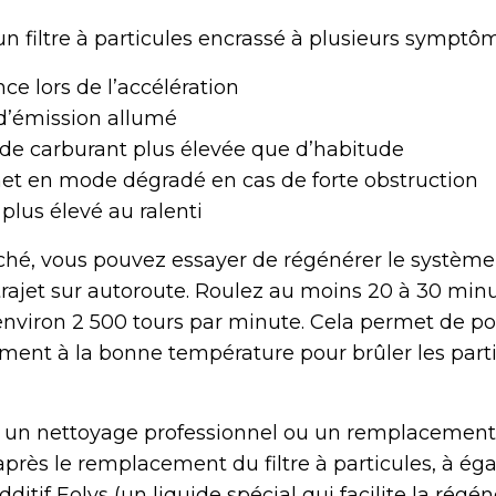
n filtre à particules encrassé à plusieurs symptôm
ce lors de l’accélération
 d’émission allumé
e carburant plus élevée que d’habitude
met en mode dégradé en cas de forte obstruction
lus élevé au ralenti
uché, vous pouvez essayer de régénérer le système
trajet sur autoroute. Roulez au moins 20 à 30 min
nviron 2 500 tours par minute. Cela permet de por
ent à la bonne température pour brûler les part
as, un nettoyage professionnel ou un remplacement
 après le remplacement du filtre à particules, à é
additif Eolys (un liquide spécial qui facilite la régé