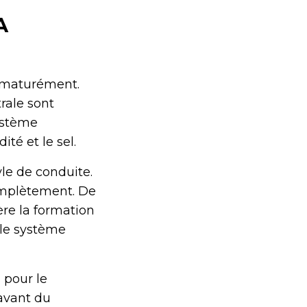
A
rématurément.
trale sont
système
té et le sel.
le de conduite.
complètement. De
ère la formation
 le système
 pour le
e avant du