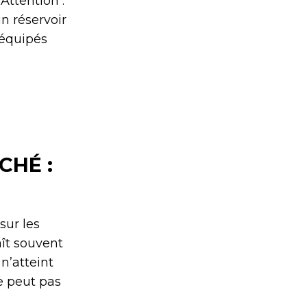
Attention :
un réservoir
l équipés
CHÉ :
sur les
aît souvent
n’atteint
e peut pas