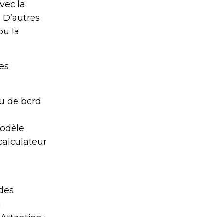
vec la
 D’autres
ou la
pes
au de bord
modèle
 calculateur
 des
n