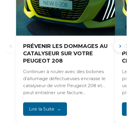
PRÉVENIR LES DOMMAGES AU
US
CATALYSEUR SUR VOTRE
PE
PEUGEOT 208
CR
Continuer à rouler avec des bobines
Les 
d’allumage défectueuses encrasse le
pro
catalyseur de votre Peugeot 208 et
usu
peut entraîner une facture...
plaq
Lire la Suite
L