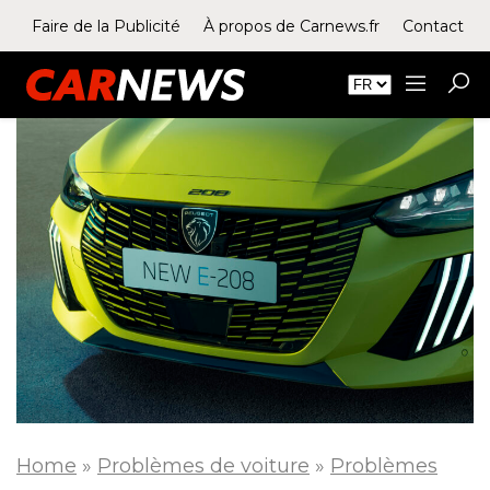
Faire de la Publicité
À propos de Carnews.fr
Contact
Home
»
Problèmes de voiture
»
Problèmes