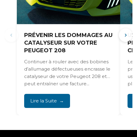
PRÉVENIR LES DOMMAGES AU
US
CATALYSEUR SUR VOTRE
PE
PEUGEOT 208
CR
Continuer à rouler avec des bobines
Les 
d’allumage défectueuses encrasse le
pro
catalyseur de votre Peugeot 208 et
usu
peut entraîner une facture...
plaq
Lire la Suite
L