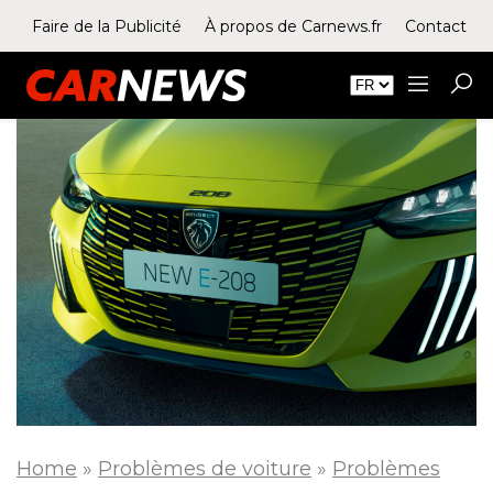
Faire de la Publicité
À propos de Carnews.fr
Contact
Home
»
Problèmes de voiture
»
Problèmes