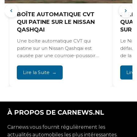
BOÎTE AUTOMATIQUE CVT
SERR
QUI PATINE SUR LE NISSAN
QUAL
QASHQAI
SUR 
Une boîte automatique CVT qui
Le Nis
patine sur un Nissan Qashqai est
défaut
causée par une courroie-poussoir
de la s
usée. Cette courroie provoque une...
finition,.
Lire la Suite
Lire 
À PROPOS DE CARNEWS.NL
Carnews vous fournit régulièrement les
actualités automobiles les plus intéressantes.