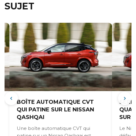
SUJET
BOÎTE AUTOMATIQUE CVT
SERR
QUI PATINE SUR LE NISSAN
QUAL
QASHQAI
SUR 
Une boîte automatique CVT qui
Le Nis
patine sur un Nissan Qashqai est
défaut