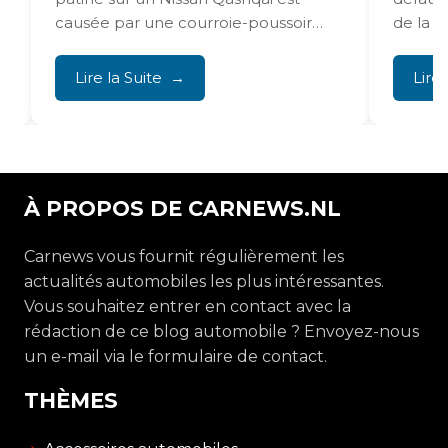
causée par une courroie-poussoir
de la s
usée. Cette courroie provoque une...
finition,.
Lire la Suite
Lire 
À PROPOS DE CARNEWS.NL
Carnews vous fournit régulièrement les
actualités automobiles les plus intéressantes.
Vous souhaitez entrer en contact avec la
rédaction de ce blog automobile ? Envoyez-nous
un e-mail via le formulaire de contact.
THÈMES