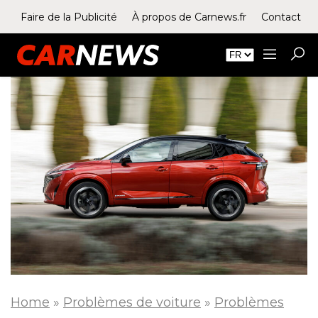
Faire de la Publicité
À propos de Carnews.fr
Contact
Home
»
Problèmes de voiture
»
Problèmes