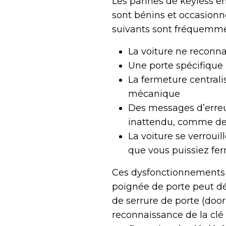
Les pannes de keyless e
sont bénins et occasionne
suivants sont fréquemmen
La voiture ne reconna
Une porte spécifique n
La fermeture centrali
mécanique
Des messages d’erreu
inattendu, comme de
La voiture se verrou
que vous puissiez fer
Ces dysfonctionnements 
poignée de porte peut dés
de serrure de porte (doo
reconnaissance de la clé