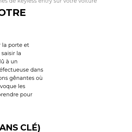
es de keyless entry sur votre voiture
VOTRE
 la porte et
saisir la
dû à un
défectueuse dans
tions gênantes où
ovoque les
prendre pour
ANS CLÉ)