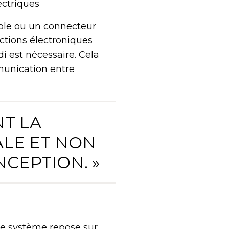
ectriques
âble ou un connecteur
ctions électroniques
 est nécessaire. Cela
munication entre
NT LA
LE ET NON
CEPTION. »
Le système repose sur