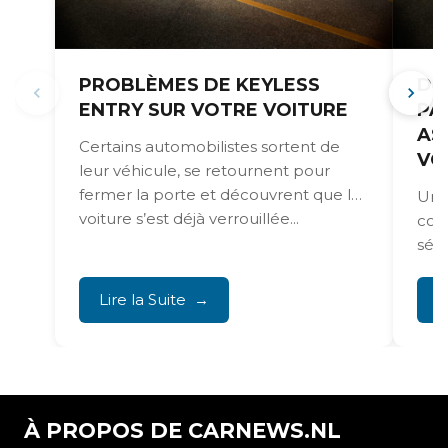
PROBLÈMES DE KEYLESS
DÉ
ENTRY SUR VOTRE VOITURE
PA
AS
Certains automobilistes sortent de
VO
leur véhicule, se retournent pour
fermer la porte et découvrent que la
Une
voiture s’est déjà verrouillée...
con
sécu
réac
Lire la Suite
L
À PROPOS DE CARNEWS.NL