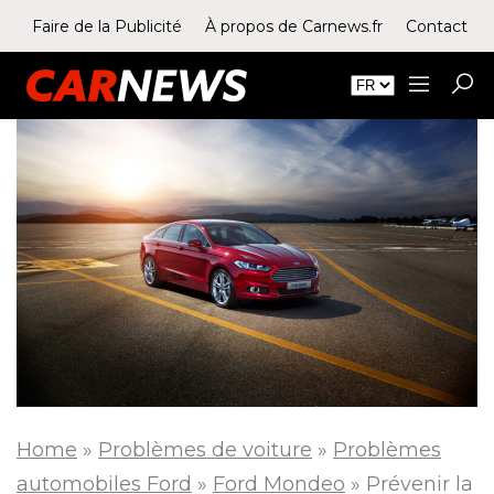
Faire de la Publicité
À propos de Carnews.fr
Contact
Home
»
Problèmes de voiture
»
Problèmes
automobiles Ford
»
Ford Mondeo
»
Prévenir la