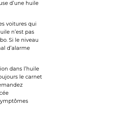
use d’une huile
es voitures qui
uile n’est pas
o. Si le niveau
nal d’alarme
ion dans l’huile
oujours le carnet
 demandez
acée
 symptômes