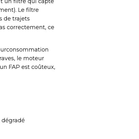
 un filtre qui capte
nt). Le filtre
s de trajets
pas correctement, ce
e surconsommation
raves, le moteur
un FAP est coûteux,
e dégradé