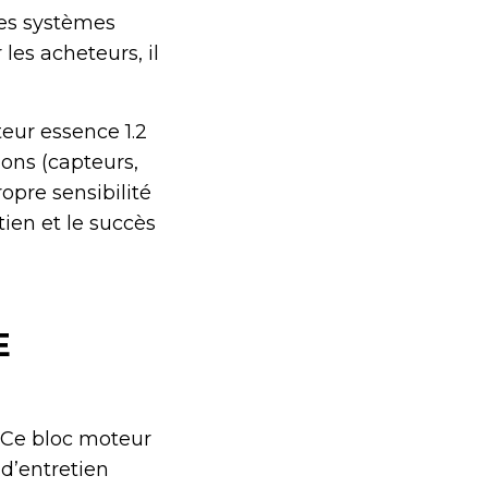
les systèmes
les acheteurs, il
eur essence 1.2
ons (capteurs,
ropre sensibilité
ien et le succès
E
. Ce bloc moteur
 d’entretien