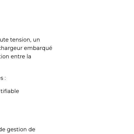
ute tension, un
u chargeur embarqué
ion entre la
s :
ifiable
 de gestion de