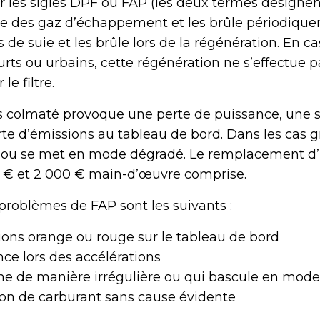
ar les sigles DPF ou FAP (les deux termes désignent
uie des gaz d’échappement et les brûle périodiqueme
s de suie et les brûle lors de la régénération. En ca
rts ou urbains, cette régénération ne s’effectue 
le filtre.
ules colmaté provoque une perte de puissance, un
erte d’émissions au tableau de bord. Dans les cas g
 ou se met en mode dégradé. Le remplacement d’
0 € et 2 000 € main-d’œuvre comprise.
roblèmes de FAP sont les suivants :
ons orange ou rouge sur le tableau de bord
ce lors des accélérations
ne de manière irrégulière ou qui bascule en mod
n de carburant sans cause évidente