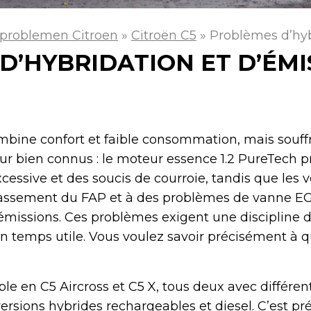
problemen Citroen
»
Citroën C5
»
Problèmes d’hyb
D’HYBRIDATION ET D’ÉMI
mbine confort et faible consommation, mais souf
r bien connus : le moteur essence 1.2 PureTech 
ssive et des soucis de courroie, tandis que les v
crassement du FAP et à des problèmes de vanne E
émissions. Ces problèmes exigent une discipline d’
en temps utile. Vous voulez savoir précisément à quo
ble en C5 Aircross et C5 X, tous deux avec différen
ersions hybrides rechargeables et diesel. C’est p