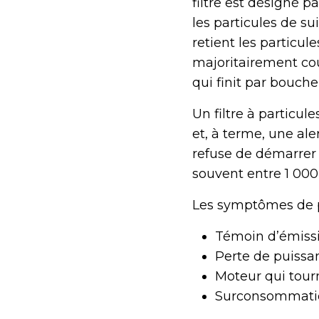
filtre est désigné p
les particules de s
retient les particule
majoritairement cou
qui finit par boucher 
Un filtre à partic
et, à terme, une al
refuse de démarrer
souvent entre 1 00
Les symptômes de p
Témoin d’émissi
Perte de puissan
Moteur qui tour
Surconsommatio