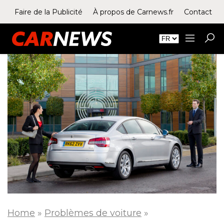
Faire de la Publicité
À propos de Carnews.fr
Contact
Home
»
Problèmes de voiture
»