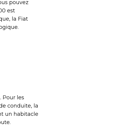
 Vous pouvez
00 est
ue, la Fiat
logique.
. Pour les
de conduite, la
nt un habitacle
oute.