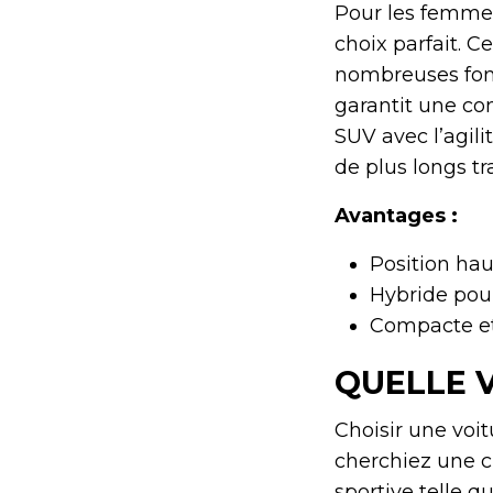
Pour les femmes
choix parfait. C
nombreuses fonc
garantit une co
SUV avec l’agili
de plus longs tra
Avantages :
Position hau
Hybride pou
Compacte et 
QUELLE 
Choisir une voi
cherchiez une c
sportive telle q