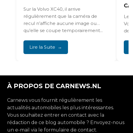
CA
Sur la Volvo XC40, il arrive
régulièrement que la caméra de
Les 
recul n’affiche aucune image ou
Vol
qu’elle se coupe temporairement...
de 
réfr
Lire la Suite
L
À PROPOS DE CARNEWS.NL
Carnews vous fournit régulièrement les
actualités automobiles les plus intéressantes.
Vous souhaitez entrer en contact avec la
rédaction de ce blog automobile ? Envoyez-nous
un e-mail via le formulaire de contact.