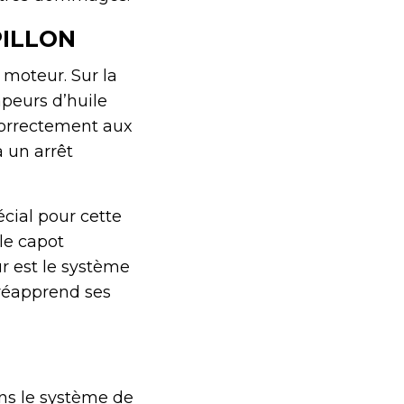
PILLON
e moteur. Sur la
apeurs d’huile
 correctement aux
 un arrêt
écial pour cette
 le capot
ur est le système
 réapprend ses
ans le système de