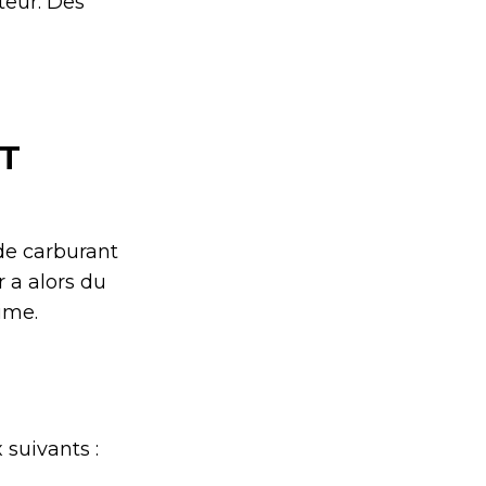
eur. Des
T
de carburant
 a alors du
ime.
suivants :