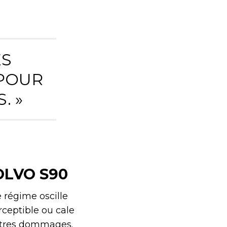
ES
 POUR
. »
OLVO S90
e régime oscille
rceptible ou cale
autres dommages.