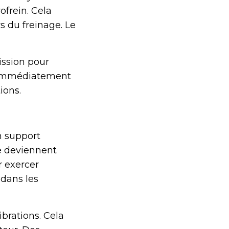
ofrein. Cela
s du freinage. Le
mission pour
z immédiatement
ions.
n support
ne deviennent
r exercer
 dans les
brations. Cela