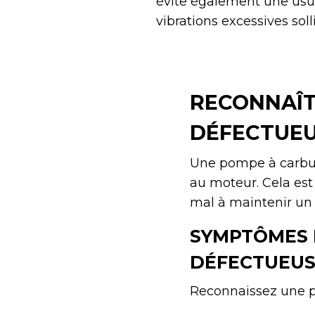
évite également une usu
vibrations excessives soll
RECONNAÎT
DÉFECTUEU
Une pompe à carbura
au moteur. Cela est
mal à maintenir un 
SYMPTÔMES 
DÉFECTUEU
Reconnaissez une p