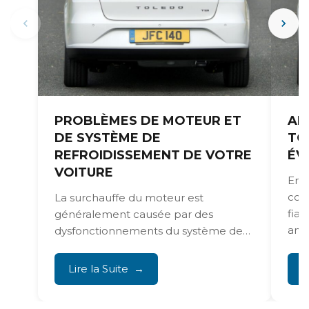
PROBLÈMES DE MOTEUR ET
AN
DE SYSTÈME DE
TO
REFROIDISSEMENT DE VOTRE
ÉV
VOITURE
Entr
con
La surchauffe du moteur est
fiab
généralement causée par des
anci
dysfonctionnements du système de
refroidissement et peut causer de
graves dommages...
Lire la Suite
L