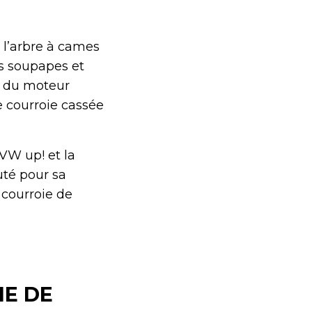
t l’arbre à cames
es soupapes et
 du moteur
ne courroie cassée
 VW up! et la
uté pour sa
a courroie de
IE DE