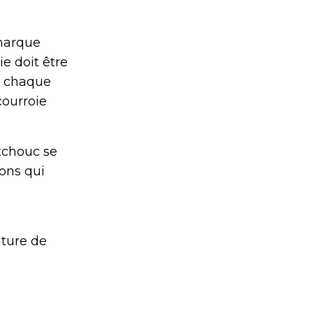
 marque
ie doit être
le chaque
courroie
tchouc se
ions qui
ature de