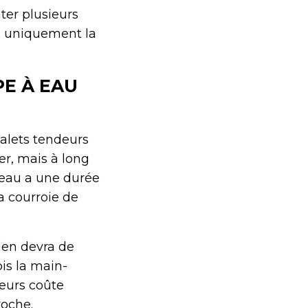
ter plusieurs
ez uniquement la
E À EAU
alets tendeurs
er, mais à long
 eau a une durée
a courroie de
ien devra de
is la main-
eurs coûte
roche.