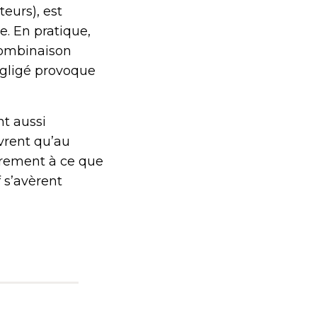
eurs), est
. En pratique,
 combinaison
négligé provoque
t aussi
vrent qu’au
irement à ce que
 s’avèrent