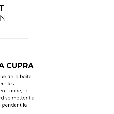
T
ON
ZA CUPRA
ue de la boîte
ère les
en panne, la
rd se mettent à
e pendant la