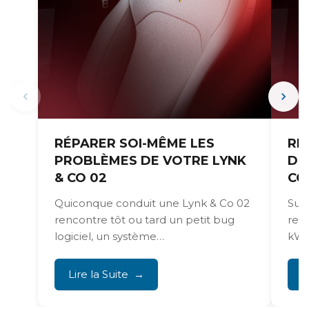
RÉPARER SOI-MÊME LES
RÉ
PROBLÈMES DE VOTRE LYNK
DE
& CO 02
CO
Quiconque conduit une Lynk & Co 02
Sur 
rencontre tôt ou tard un petit bug
rec
logiciel, un système
kW 
d’infodivertissement bloqué ou...
Lire la Suite
L