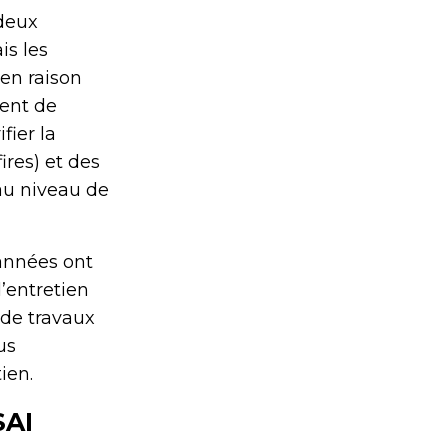
 deux
is les
en raison
ment de
fier la
ires) et des
au niveau de
années ont
’entretien
de travaux
us
ien.
SAI