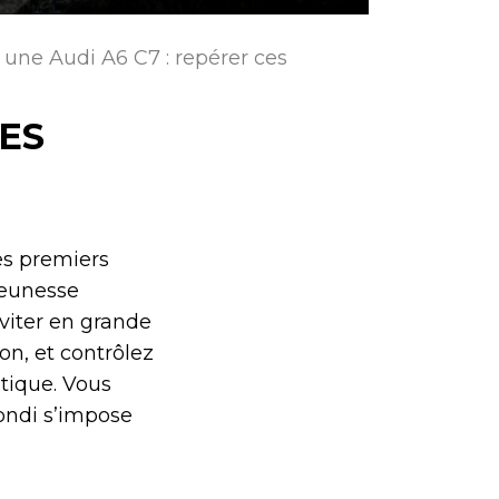
 une Audi A6 C7 : repérer ces
CES
es premiers
jeunesse
viter en grande
on, et contrôlez
atique. Vous
ondi s’impose