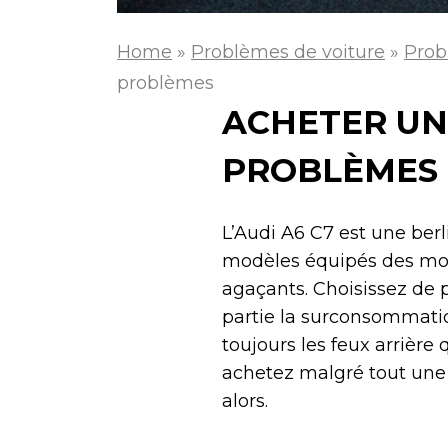
Home
»
Problèmes de voiture
»
Prob
problèmes
ACHETER UNE
PROBLÈMES
L’Audi A6 C7 est une berl
modèles équipés des mot
agaçants. Choisissez de 
partie la surconsommation
toujours les feux arrière
achetez malgré tout une
alors.