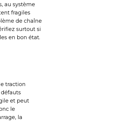
es, au système
ent fragiles
oblème de chaîne
rifiez surtout si
ules en bon état.
de traction
s défauts
ile et peut
onc le
rrage, la