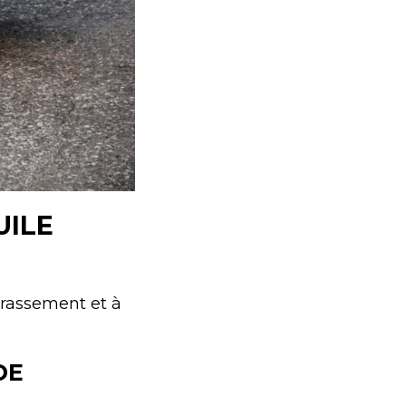
UILE
crassement et à
DE