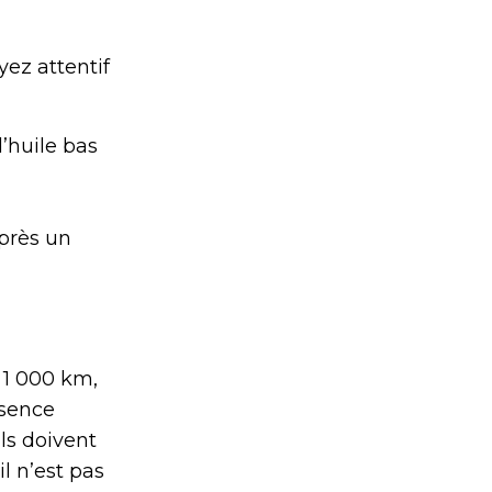
yez attentif
’huile bas
près un
 1 000 km,
ssence
ls doivent
l n’est pas