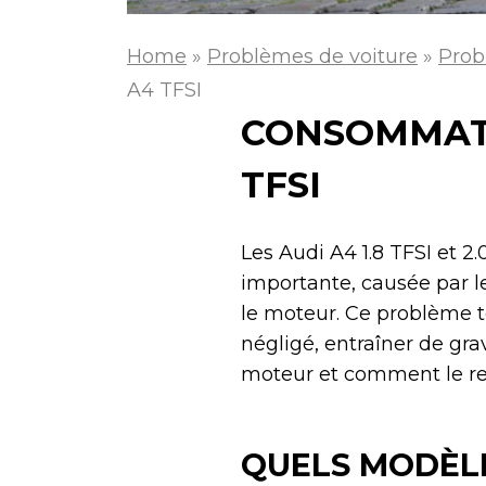
Home
»
Problèmes de voiture
»
Prob
A4 TFSI
CONSOMMATIO
TFSI
Les Audi A4 1.8 TFSI et 
importante, causée par l
le moteur. Ce problème to
négligé, entraîner de g
moteur et comment le re
QUELS MODÈL