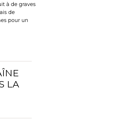
uit à de graves
ais de
ines pour un
AÎNE
S LA