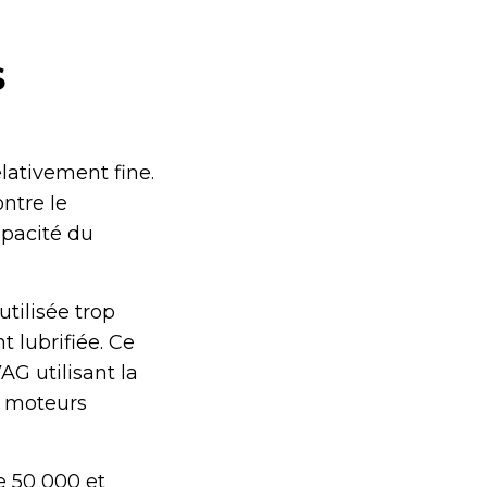
S
elativement fine.
ntre le
mpacité du
utilisée trop
 lubrifiée. Ce
G utilisant la
e moteurs
e 50 000 et