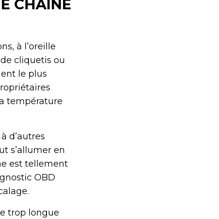
E CHAÎNE
s, à l’oreille
de cliquetis ou
ent le plus
ropriétaires
sa température
 à d’autres
ut s’allumer en
ne est tellement
iagnostic OBD
calage.
ne trop longue