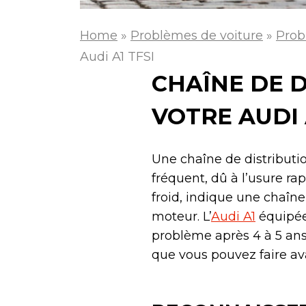
Home
»
Problèmes de voiture
»
Prob
Audi A1 TFSI
CHAÎNE DE D
VOTRE AUDI 
Une chaîne de distribution
fréquent, dû à l’usure ra
froid, indique une chaîn
moteur. L’
Audi A1
équipée
problème après 4 à 5 ans 
que vous pouvez faire avan