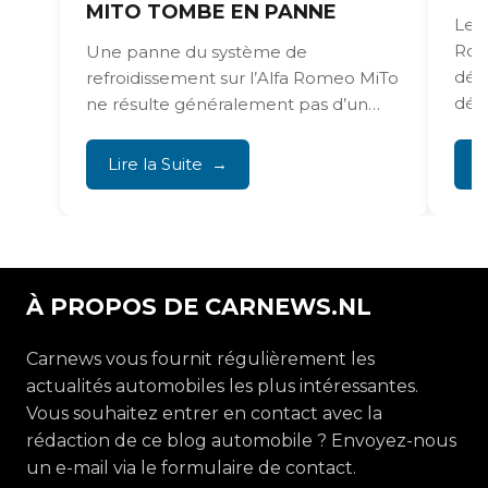
MITO TOMBE EN PANNE
Les 
Rom
Une panne du système de
défa
refroidissement sur l’Alfa Romeo MiTo
défe
ne résulte généralement pas d’un
radiateur fissuré. Bien souvent, la...
Lire la Suite
L
À PROPOS DE CARNEWS.NL
Carnews vous fournit régulièrement les
actualités automobiles les plus intéressantes.
Vous souhaitez entrer en contact avec la
rédaction de ce blog automobile ? Envoyez-nous
un e-mail via le formulaire de contact.