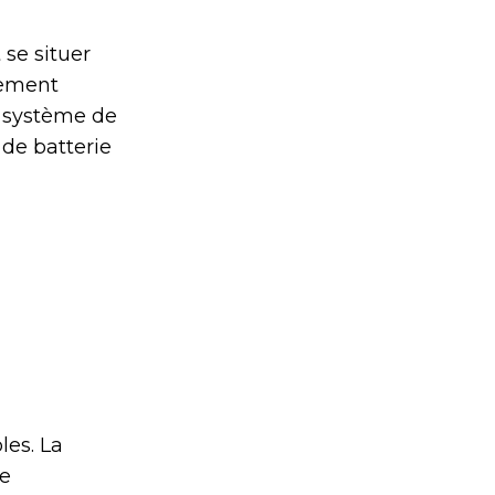
 se situer
llement
u système de
 de batterie
les. La
de