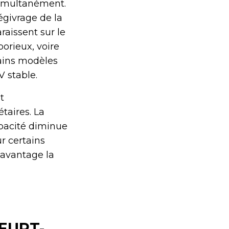
simultanément.
égivrage de la
raissent sur le
borieux, voire
tains modèles
 stable.
t
taires. La
apacité diminue
r certains
davantage la
EURT-