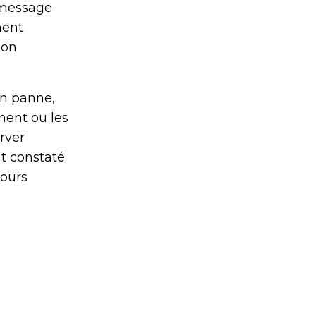
n message
ment
son
en panne,
ment ou les
rver
nt constaté
jours