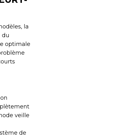
odèles, la
e du
re optimale
 problème
courts
ion
mplètement
ode veille
système de