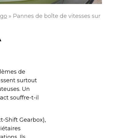
igo
»
Pannes de boîte de vitesses sur
A
blèmes de
issent surtout
ûteuses. Un
t souffre-t-il
-Shift Gearbox),
iétaires
ions. Ils