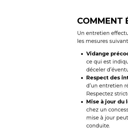
COMMENT É
Un entretien effect
les mesures suivant
Vidange précoce
ce qui est indiqu
déceler d’éventu
Respect des int
d’un entretien r
Respectez stric
Mise à jour du l
chez un concess
mise à jour peu
conduite.