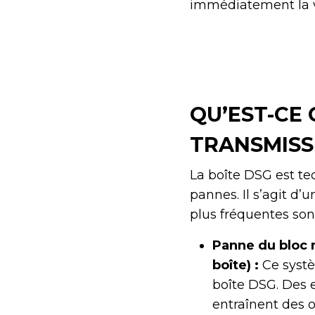
immédiatement la vo
QU’EST-CE
TRANSMISSI
La boîte DSG est te
pannes. Il s’agit d
plus fréquentes sont
Panne du bloc 
boîte) :
Ce systè
boîte DSG. Des e
entraînent des 