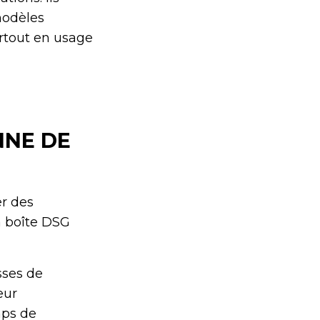
modèles
urtout en usage
NNE DE
r des
a boîte DSG
sses de
eur
mps de