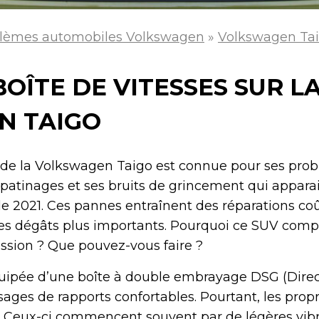
lèmes automobiles Volkswagen
»
Volkswagen Ta
OÎTE DE VITESSES SUR L
N TAIGO
G de la Volkswagen Taigo est connue pour ses pro
 patinages et ses bruits de grincement qui appara
 de 2021. Ces pannes entraînent des réparations co
des dégâts plus importants. Pourquoi ce SUV compac
ssion ? Que pouvez-vous faire ?
uipée d’une boîte à double embrayage DSG (Direct
sages de rapports confortables. Pourtant, les propr
 Ceux-ci commencent souvent par de légères vibrat