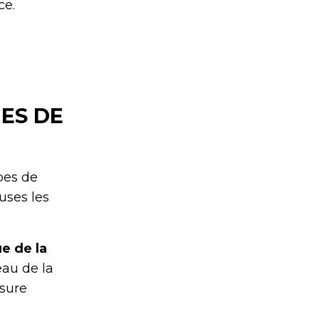
ce.
ES DE
pes de
uses les
e de la
au de la
usure