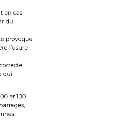
t en cas
ar du
te provoque
re l’usure
correcte
e qui
000 et 100
émarrages,
annes.