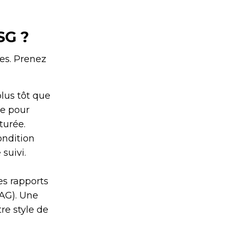
SG ?
ses. Prenez
lus tôt que
le pour
turée.
ondition
suivi.
es rapports
AG). Une
re style de