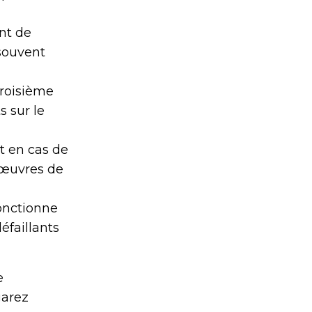
nt de
souvent
troisième
 sur le
t en cas de
nœuvres de
fonctionne
éfaillants
e
garez