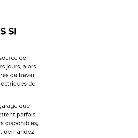
 SI
 source de
s jours, alors
s de travail.
lectriques de
.
 garage que
ttent parfois
s disponibles,
e et demandez