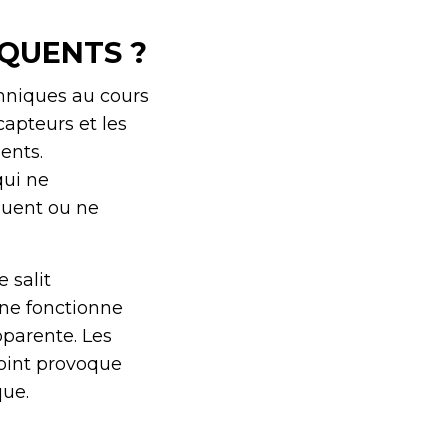
ÉQUENTS ?
hniques au cours
capteurs et les
ents.
qui ne
quent ou ne
 salit
 ne fonctionne
pparente. Les
point provoque
que.