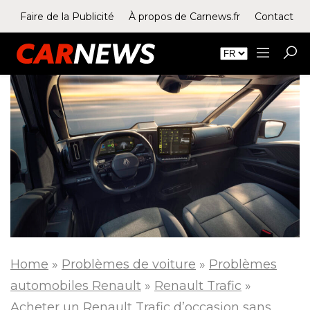
Faire de la Publicité
À propos de Carnews.fr
Contact
Home
»
Problèmes de voiture
»
Problèmes
automobiles Renault
»
Renault Trafic
»
Acheter un Renault Trafic d’occasion sans