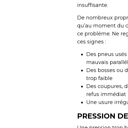
insuffisante.
De nombreux proprié
qu’au moment du con
ce problème. Ne reg
ces signes :
Des pneus usés d
mauvais parallé
Des bosses ou d
trop faible
Des coupures, de
refus immédiat
Une usure irrég
PRESSION DE
Une pression trop b