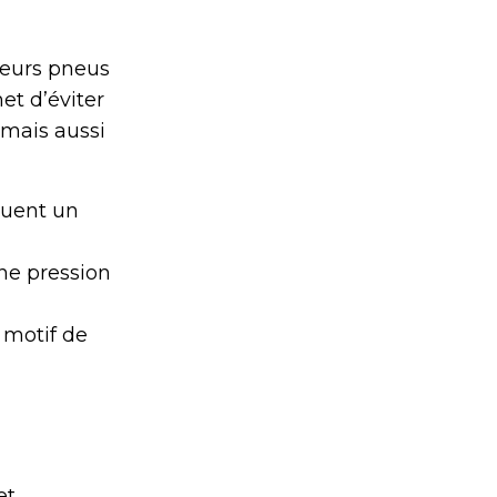
leurs pneus
et d’éviter
 mais aussi
iquent un
ne pression
 motif de
et