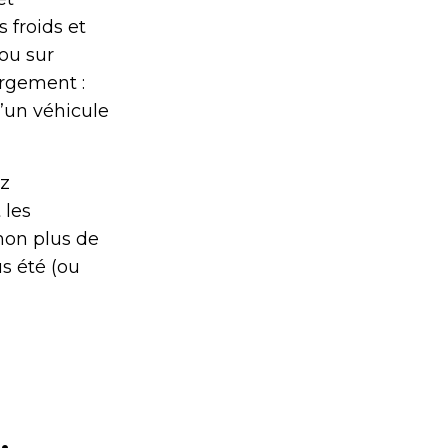
 froids et
ou sur
argement :
’un véhicule
ez
 les
non plus de
s été (ou