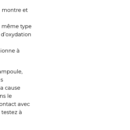
e montre et
e même type
s d’oxydation
tionne à
’ampoule,
ms
la cause
ns le
contact avec
 testez à