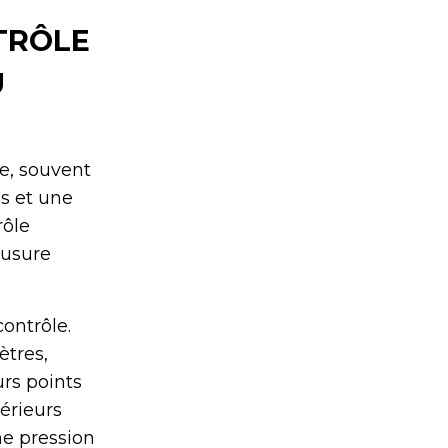
TRÔLE
U
le, souvent
s et une
rôle
 usure
ontrôle.
ètres,
urs points
térieurs
ne pression