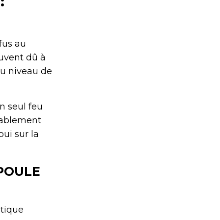
:
fus au
ouvent dû à
au niveau de
un seul feu
obablement
ui sur la
POULE
ptique