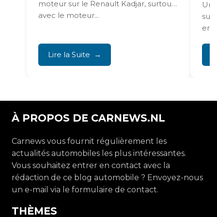
moteur sur le Renault Kadjar, surtout
Un f
avec le moteur...
sur 
ent
voya
Lire la Suite
L
À PROPOS DE CARNEWS.NL
Carnews vous fournit régulièrement les
actualités automobiles les plus intéressantes.
Vous souhaitez entrer en contact avec la
rédaction de ce blog automobile ? Envoyez-nous
un e-mail via le formulaire de contact.
THÈMES