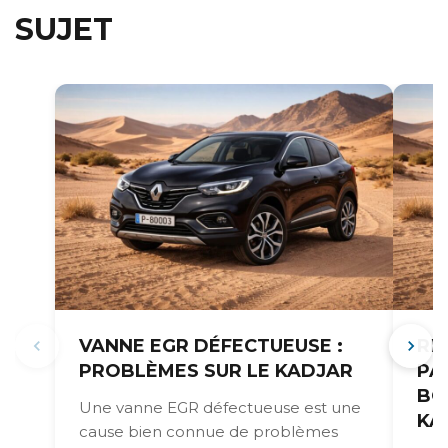
SUJET
VANNE EGR DÉFECTUEUSE :
RÉ
PROBLÈMES SUR LE KADJAR
PA
BO
Une vanne EGR défectueuse est une
KA
cause bien connue de problèmes