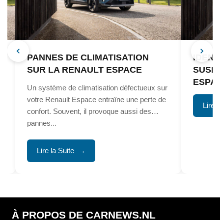
PANNES DE CLIMATISATION
IDENT
SUR LA RENAULT ESPACE
SUSP
ESPA
Un système de climatisation défectueux sur
votre Renault Espace entraîne une perte de
Lire 
confort. Souvent, il provoque aussi des
pannes...
Lire la Suite
À PROPOS DE CARNEWS.NL