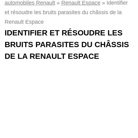
automobiles Renault
»
Renault Espace
»
Identifier
et résoudre les bruits parasites du châssis de la
Renault Espace
IDENTIFIER ET RÉSOUDRE LES
BRUITS PARASITES DU CHÂSSIS
DE LA RENAULT ESPACE
Les bruits parasites provenant du châssis de la
Renault Espace ne sont pas une exception, mais au
contraire un problème très fréquent auquel les
propriétaires sont régulièrement confrontés. Le bruit
caractéristique de billes qui roulent, les grincements
de caoutchouc et les coups dans la suspension
indiquent généralement des biellettes (barres de
réaction) usées, des rotules de suspension sèches