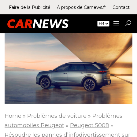
Faire de la Publicité
À propos de Carnews.fr
Contact
Home
»
Problèmes de voiture
»
Problèmes
automobiles Peugeot
»
Peugeot 5008
»
Résoudre les pannes d’infodivertissement sur