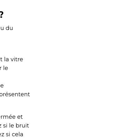
?
ou du
la vitre
 le
ée
 présentent
fermée et
i le bruit
z si cela