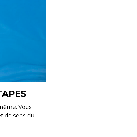
TAPES
s‑même. Vous
et de sens du