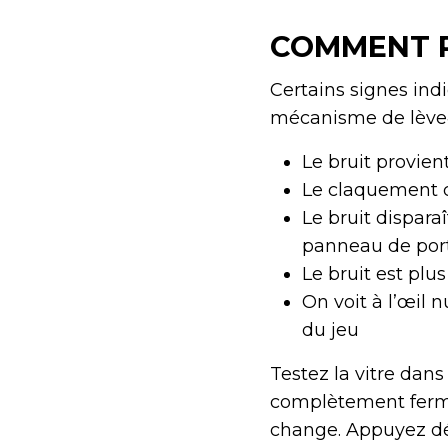
COMMENT R
Certains signes ind
mécanisme de lève‑v
Le bruit provien
Le claquement c
Le bruit dispar
panneau de por
Le bruit est plu
On voit à l’œil
du jeu
Testez la vitre dans
complètement fermée
change. Appuyez dél