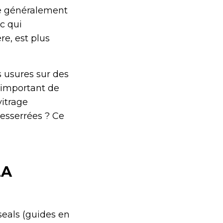
que généralement
c qui
re, est plus
s usures sur des
 important de
vitrage
desserrées ? Ce
LA
seals (guides en