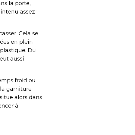
ns la porte,
aintenu assez
casser. Cela se
rées en plein
 plastique. Du
peut aussi
emps froid ou
la garniture
situe alors dans
encer à