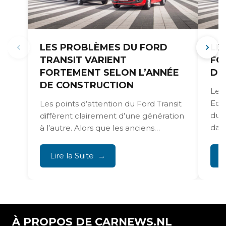
LES PROBLÈMES DU FORD
LE
TRANSIT VARIENT
FO
FORTEMENT SELON L’ANNÉE
DE
DE CONSTRUCTION
Le 
Eco
Les points d’attention du Ford Transit
due
diffèrent clairement d’une génération
dans 
à l’autre. Alors que les anciens
modèles souffrent surtout de...
Lire la Suite
L
À PROPOS DE CARNEWS.NL