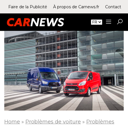
Faire de la Publicité
À propos de Carnews.fr
Contact
Home
»
Problèmes de voiture
»
Problèmes