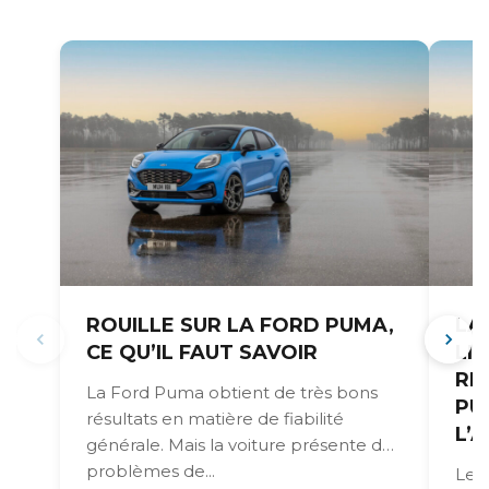
ROUILLE SUR LA FORD PUMA,
LA
CE QU’IL FAUT SAVOIR
LI
RE
La Ford Puma obtient de très bons
PU
résultats en matière de fiabilité
L’
générale. Mais la voiture présente des
problèmes de...
Le 