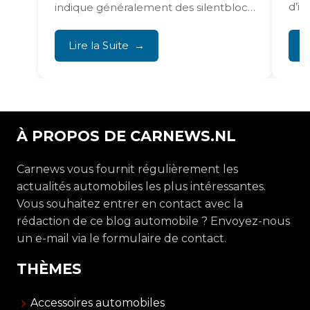
d’in
indique généralement des silentblocs
de bras de suspension...
Lire la Suite
L
À PROPOS DE CARNEWS.NL
Carnews vous fournit régulièrement les
actualités automobiles les plus intéressantes.
Vous souhaitez entrer en contact avec la
rédaction de ce blog automobile ? Envoyez-nous
un e-mail via le formulaire de contact.
THÈMES
Accessoires automobiles