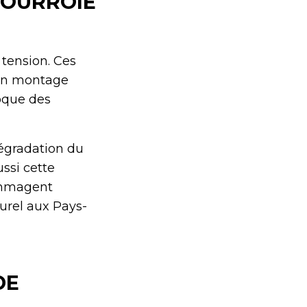
COURROIE
 tension. Ces
 Un montage
oque des
dégradation du
ussi cette
dommagent
urel aux Pays-
DE