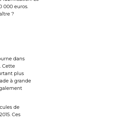
0 000 euros.
ître ?
tourne dans
. Cette
rtant plus
rade à grande
 également
cules de
2015. Ces