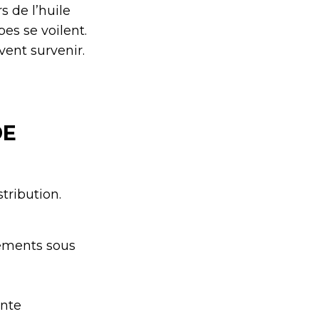
s de l’huile
es se voilent.
ent survenir.
DE
tribution.
lements sous
ante