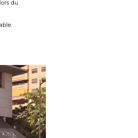
lors du
able.