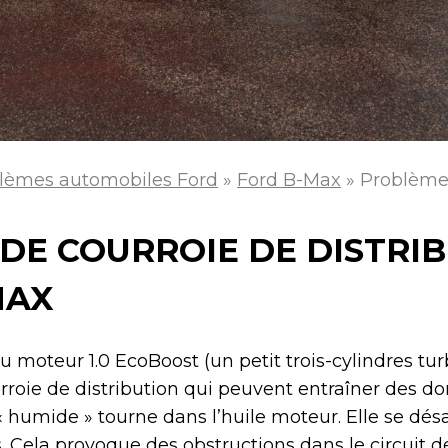
lèmes automobiles Ford
»
Ford B-Max
»
Problèmes
DE COURROIE DE DISTRIB
MAX
moteur 1.0 EcoBoost (un petit trois-cylindres tur
rroie de distribution qui peuvent entraîner des
 « humide » tourne dans l’huile moteur. Elle se dé
 Cela provoque des obstructions dans le circuit de 