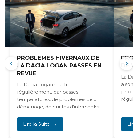
PROBLÈMES HIVERNAUX DE
PROB
LA DACIA LOGAN PASSÉS EN
DE V
REVUE
La Dac
à son p
La Dacia Logan souffre
proprié
régulièrement, par basses
réguliè
températures, de problèmes de
démarrage, de durites d’intercooler
gelées et d’accumulation d’humidité.
Ces...
Lire la Suite
Lire 