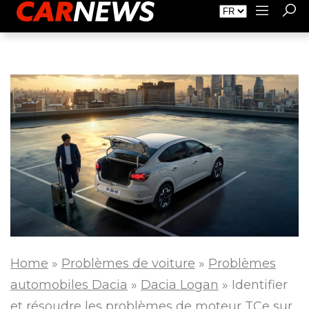
Faire de la Publicité
À propos de Carnews.fr
Contact
Home
»
Problèmes de voiture
»
Problèmes
automobiles Dacia
»
Dacia Logan
»
Identifier
et résoudre les problèmes de moteur TCe sur