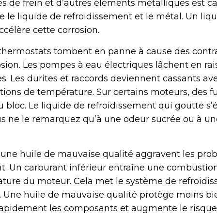
es de frein et d’autres éléments métalliques est c
 le liquide de refroidissement et le métal. Un liq
célère cette corrosion.
 thermostats tombent en panne à cause des contr
osion. Les pompes à eau électriques lâchent en rai
s. Les durites et raccords deviennent cassants ave
iations de température. Sur certains moteurs, des f
du bloc. Le liquide de refroidissement qui goutte s’
us ne le remarquez qu’à une odeur sucrée ou à un
 une huile de mauvaise qualité aggravent les pro
nt. Un carburant inférieur entraîne une combustio
ture du moteur. Cela met le système de refroidi
 Une huile de mauvaise qualité protège moins bie
 rapidement les composants et augmente le risque