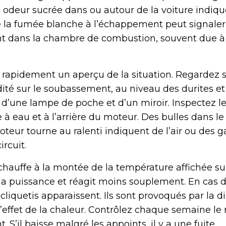
 odeur sucrée dans ou autour de la voiture indiqu
e la fumée blanche à l’échappement peut signaler
nt dans la chambre de combustion, souvent due à 
 rapidement un aperçu de la situation. Regardez s
idité sur le soubassement, au niveau des durites e
d’une lampe de poche et d’un miroir. Inspectez les
à eau et à l’arrière du moteur. Des bulles dans le
teur tourne au ralenti indiquent de l’air ou des g
rcuit.
chauffe à la montée de la température affichée su
la puissance et réagit moins souplement. En cas d
cliquetis apparaissent. Ils sont provoqués par la d
’effet de la chaleur. Contrôlez chaque semaine le
. S’il baisse malgré les appoints, il y a une fuite.