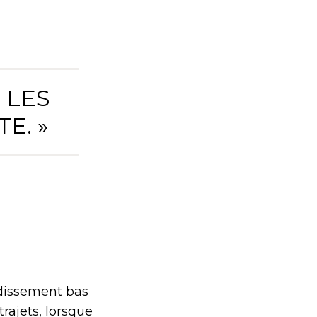
 LES
E. »
idissement bas
rajets, lorsque