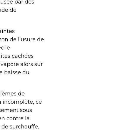
ausée par des
uide de
aintes
son de l’usure de
c le
uites cachées
évapore alors sur
e baisse du
blèmes de
n incomplète, ce
ssement sous
n contre la
 de surchauffe.