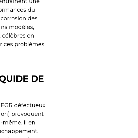
 entraînent une
rformances du
 corrosion des
ains modèles,
t célèbres en
er ces problèmes
IQUIDE DE
es EGR défectueux
ion) provoquent
i-même. Il en
d’échappement.