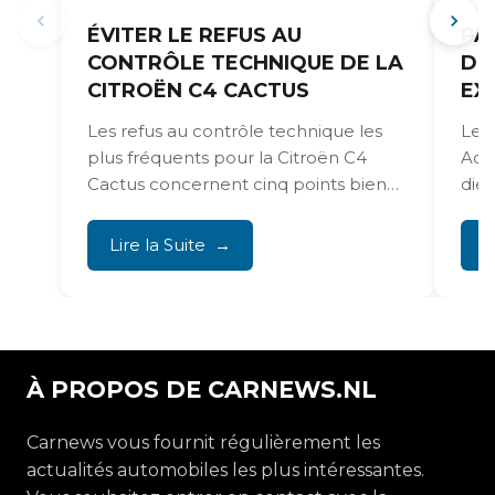
ÉVITER LE REFUS AU
PA
CONTRÔLE TECHNIQUE DE LA
DI
CITROËN C4 CACTUS
EX
Les refus au contrôle technique les
Les
plus fréquents pour la Citroën C4
AdB
Cactus concernent cinq points bien
die
identifiables. Il s’agit...
récu
Lire la Suite
L
À PROPOS DE CARNEWS.NL
Carnews vous fournit régulièrement les
actualités automobiles les plus intéressantes.