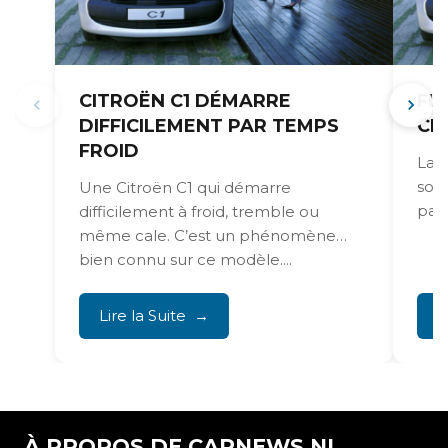
CITROËN C1 DÉMARRE
FU
DIFFICILEMENT PAR TEMPS
CI
FROID
La p
souv
Une Citroën C1 qui démarre
parf
difficilement à froid, tremble ou
même cale. C’est un phénomène
bien connu sur ce modèle....
Lire la Suite
L
À PROPOS DE CARNEWS.NL