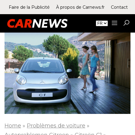
Faire de la Publicité
À propos de Carnews.fr
Contact
Home
»
Problèmes de voiture
»
Autoproblemen Citroen
»
Citroën C1
»