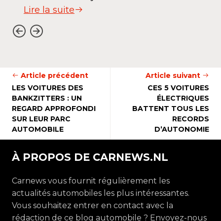
Lire la suite
Article précédent
Article suivant
LES VOITURES DES
CES 5 VOITURES
BANKZITTERS : UN
ÉLECTRIQUES
REGARD APPROFONDI
BATTENT TOUS LES
SUR LEUR PARC
RECORDS
AUTOMOBILE
D’AUTONOMIE
À PROPOS DE CARNEWS.NL
Carnews vous fournit régulièrement les
actualités automobiles les plus intéressantes.
Vous souhaitez entrer en contact avec la
rédaction de ce blog automobile ? Envoyez-nous