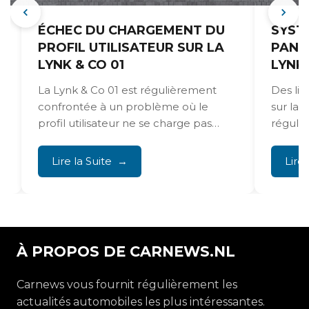
ÉCHEC DU CHARGEMENT DU
SYST
PROFIL UTILISATEUR SUR LA
PANN
LYNK & CO 01
LYNK 
La Lynk & Co 01 est régulièrement
Des lig
confrontée à un problème où le
sur la 
profil utilisateur ne se charge pas
réguli
correctement,...
d’élect
un circui
Lire la Suite
Lire 
À PROPOS DE CARNEWS.NL
Carnews vous fournit régulièrement les
actualités automobiles les plus intéressantes.